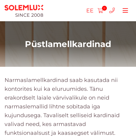
0
EE
SINCE 2008
Püstlamellkardinad
Voldikkardinad
SLIM plisseeritud rulood
Rulood ÖÖ-PÄEV
Narmaslamellkardinad saab kasutada nii
kontorites kui ka eluruumides. Tänu
Topelt plisseeritud rulood
Tavalised päeva-öö kassettrulood
Kassettrulood
Rulood ÖÖ-PÄEV
erakordselt laiale värvivalikule on neid
Vaba riputamine
Rulood DN Standard
Rulookardinad standard
Puidust rulood (25mm)
Minirulood ÖÖ-PÄEV
Pakettaknaruloo
narmaslemallid lihtne sobitada iga
kujundusega. Tavaliselt selliseid kardinaid
Katuseakende jaoks
Minirulood ÖÖ-PÄEV
Rulood Standard
Puidust rulood (50mm)
Minirulood
Ribakardinad
Putukavõrgu raamid
valivad need, kes armastavad
Plisseeritud rulood MAX
Minirulood
Horisontaalsed rulood
Alt ülespoole reguleeritavad rulood
Püstlamellkardinad
funktsionaalsust ja kaasaegset välimust.
Putukavõrgu rulood
alumiiniumist