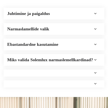
Putukavõrgu raamid
Roomakardinad
Juhtimine ja paigaldus
Narmaslamellide valik
Ebastandardne kasutamine
Miks valida Solemlux narmaslemellkardinad?