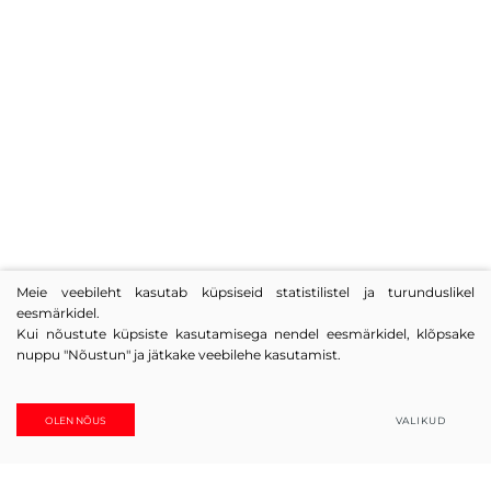
Meie veebileht kasutab küpsiseid statistilistel ja turunduslikel
eesmärkidel.
Kui nõustute küpsiste kasutamisega nendel eesmärkidel, klõpsake
nuppu "Nõustun" ja jätkake veebilehe kasutamist.
Ühendatud! Küsige.
OLEN NÕUS
VALIKUD