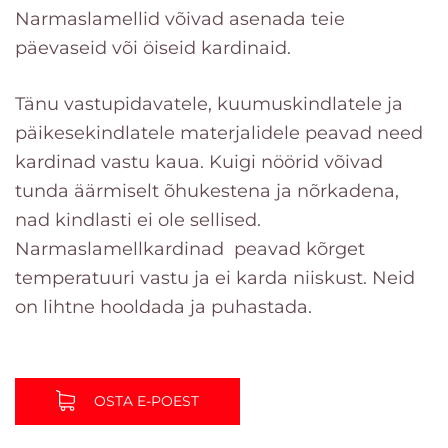
Narmaslamellid võivad asenada teie
Plisseeritud terrassi katus
Alt ülespoole reguleeritavad rulood
Puitribakardinad
Putukavõrgu uksed
Püstlamellkardinad
päevaseid või öiseid kardinaid.
Rulood päikese ja kuumuse eest
Paneelkardinad
Plisseeritud võrk
Tänu vastupidavatele, kuumuskindlatele ja
Fotorulood
Narmaslamellid
päikesekindlatele materjalidele peavad need
Volditud võrgud akendele
kardinad vastu kaua. Kuigi nöörid võivad
Pimendavad rulood
Püstlamellkardinad "Wave"
tunda äärmiselt õhukestena ja nõrkadena,
Screen-kangast ruloo
Turvakardinad
nad kindlasti ei ole sellised.
Narmaslamellkardinad peavad kõrget
Rulood Standard
Fassaadiribakardinad
temperatuuri vastu ja ei karda niiskust. Neid
on lihtne hooldada ja puhastada.
Putukavõrgu uksed
OSTA E-POEST
Putukavõrgu rulood
Roomakardinad ÖÖ-PÄEV