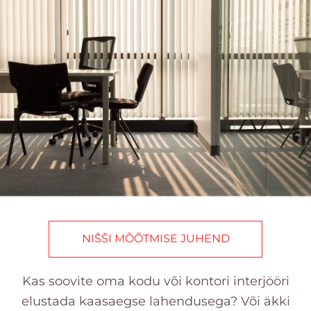
NIŠŠI MÕÕTMISE JUHEND
Kas soovite oma kodu või kontori interjööri
elustada kaasaegse lahendusega? Või äkki