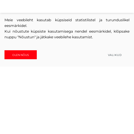
Meie veebileht kasutab küpsiseid statistilistel ja turunduslikel
eesmärkidel.
Kui nõustute küpsiste kasutamisega nendel eesmärkidel, klõpsake
nuppu "Nõustun" ja jätkake veebilehe kasutamist.
Ühendatud! Küsige.
OLEN NÕUS
VALIKUD
UAB SOLEMLUX ajalugu sai alguse 2008. aastal väikese,
kuid väga ambitsioonika meeskonnaga. Möödunud on üle
17 aasta ja selle ajaga on ettevõte suutnud tõusta üheks
Leedu ruloode ja muude aknakatete tootjate turuliidriks.