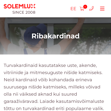
0
EE
SINCE 2008
Ribakardinad
Voldikkardinad
SLIM plisseeritud rulood
Rulood ÖÖ-PÄEV
Turvakardinaid kasutatakse uste, akende,
vitriinide ja mitmesuguste nišide katmiseks.
Topelt plisseeritud rulood
Tavalised päeva-öö kassettrulood
Kassettrulood
Rulood ÖÖ-PÄEV
Neid kardinaid võib kohandada erineva
Vaba riputamine
Rulood DN Standard
Rulookardinad standard
Puidust rulood (25mm)
Minirulood ÖÖ-PÄEV
Pakettaknaruloo
suurusega nišide katmiseks, milleks võivad
olla nii väiksed aknad kui suured
Katuseakende jaoks
Minirulood ÖÖ-PÄEV
Rulood Standard
Puidust rulood (50mm)
Minirulood
Ribakardinad
Putukavõrgu raamid
garaaživäravad. Laiade kasutamisvõimaluste
Plisseeritud rulood MAX
Minirulood
Horisontaalsed rulood
Alt ülespoole reguleeritavad rulood
Püstlamellkardinad
tõttu on turvakardinad eriti populaarne valik.
Putukavõrgu rulood
alumiiniumist